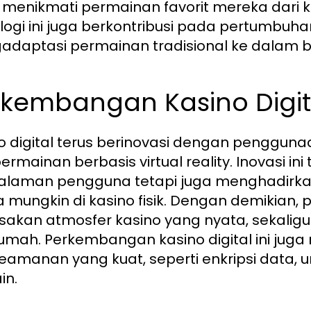
 menikmati permainan favorit mereka dar
logi ini juga berkontribusi pada pertumbuha
daptasi permainan tradisional ke dalam be
rkembangan Kasino Digit
o digital terus berinovasi dengan penggunaan
ermainan berbasis virtual reality. Inovasi i
laman pengguna tetapi juga menghadirkan 
 mungkin di kasino fisik. Dengan demikian
akan atmosfer kasino yang nyata, sekali
rumah. Perkembangan kasino digital ini ju
 keamanan yang kuat, seperti enkripsi data, 
in.