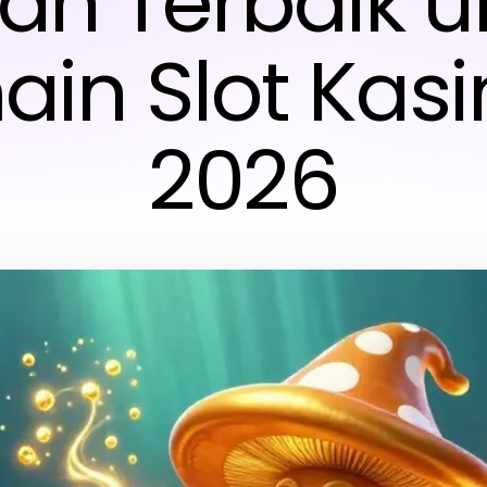
han Terbaik 
in Slot Kasi
2026