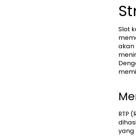
St
Slot 
memak
akan 
menin
Denga
memin
Me
RTP (
dihas
yang 