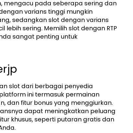
 lain, mengacu pada seberapa sering dan
dengan varians tinggi mungkin
ang, sedangkan slot dengan varians
ebih sering. Memilih slot dengan RTP
nda sangat penting untuk
erjp
n slot dari berbagai penyedia
 platform ini termasuk permainan
, dan fitur bonus yang menggiurkan.
ariansnya dapat meningkatkan peluang
ur khusus, seperti putaran gratis dan
 Anda.