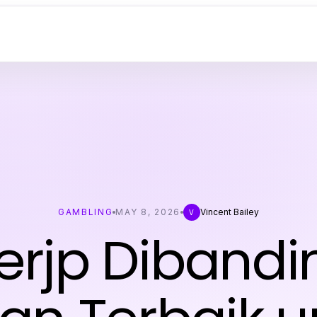
GAMBLING
MAY 8, 2026
Vincent Bailey
V
erjp Dibandi