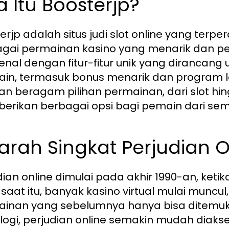
 Itu Boosterjp?
erjp adalah situs judi slot online yang ter
gai permainan kasino yang menarik dan pe
ikenal dengan fitur-fitur unik yang diranc
in, termasuk bonus menarik dan program l
n beragam pilihan permainan, dari slot hi
rikan berbagai opsi bagi pemain dari se
arah Singkat Perjudian O
dian online dimulai pada akhir 1990-an, keti
 saat itu, banyak kasino virtual mulai munc
inan yang sebelumnya hanya bisa ditemuka
logi, perjudian online semakin mudah dia