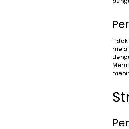
penga
Pe
Tidak
meja 
denga
Mema
meni
St
Pen