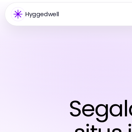
Hyggedwell
Segal