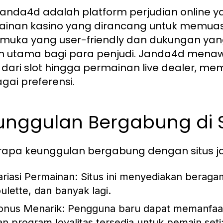
 janda4d adalah platform perjudian online
ainan kasino yang dirancang untuk memua
muka yang user-friendly dan dukungan yang r
an utama bagi para penjudi. Janda4d menaw
 dari slot hingga permainan live dealer, 
gai preferensi.
unggulan Bergabung di 
apa keunggulan bergabung dengan situs ja
ariasi Permainan:
Situs ini menyediakan beragam
oulette, dan banyak lagi.
onus Menarik:
Pengguna baru dapat memanfaat
an program loyalitas tersedia untuk pemain seti