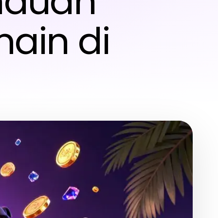
anduan
ain di