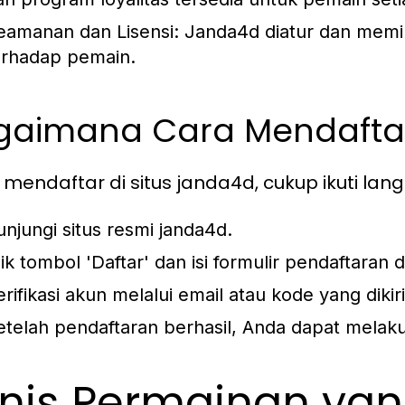
eamanan dan Lisensi:
Janda4d diatur dan memili
erhadap pemain.
gaimana Cara Mendafta
 mendaftar di situs janda4d, cukup ikuti lan
unjungi situs resmi janda4d.
lik tombol 'Daftar' dan isi formulir pendaftaran
erifikasi akun melalui email atau kode yang diki
etelah pendaftaran berhasil, Anda dapat melak
nis Permainan yan